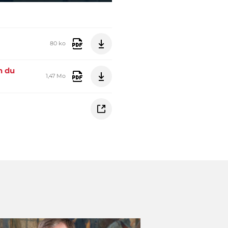
80 ko
n du
1,47 Mo