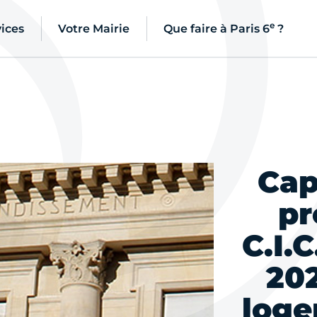
e
ices
Votre Mairie
Que faire à Paris 6
?
Cap
pr
C.I.C
20
loge