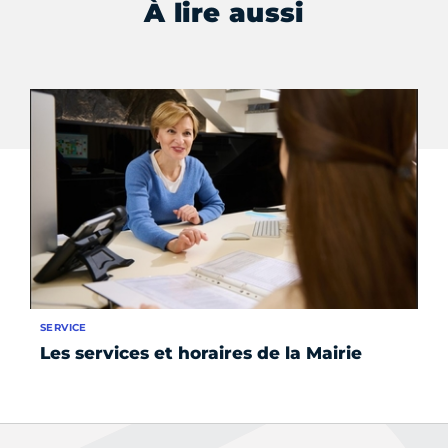
À lire aussi
SERVICE
ÉV
Les services et horaires de la Mairie
Le
in