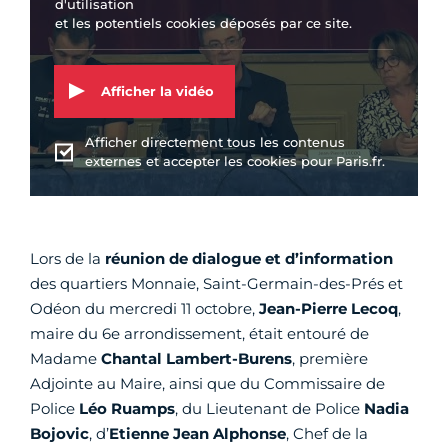
d'utilisation
et les potentiels cookies déposés par ce site.
Afficher la vidéo
Afficher directement tous les contenus
externes et accepter les cookies pour Paris.fr.
Lors de la
réunion de dialogue et d’information
des quartiers Monnaie, Saint-Germain-des-Prés et
Odéon du mercredi 11 octobre,
Jean-Pierre Lecoq
,
maire du 6e arrondissement, était entouré de
Madame
Chantal Lambert-Burens
, première
Adjointe au Maire, ainsi que du Commissaire de
Police
Léo Ruamps
, du Lieutenant de Police
Nadia
Bojovic
, d’
Etienne Jean Alphonse
, Chef de la