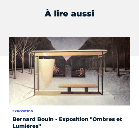
À lire aussi
EXPOSITION
ÉV
Bernard Bouin - Exposition "Ombres et
Le
Lumières"
in