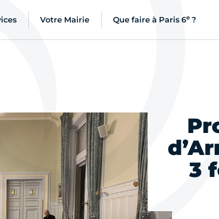
e
ices
Votre Mairie
Que faire à Paris 6
?
Pr
d’Ar
3 